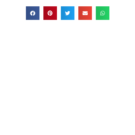
Kunden-Bewertungen
Mit Klick auf den Icon kommen Sie zu unseren Bewertungen. Wir
freuen uns über zufriedene Kunden ...
Cookie-Einstellungen ändern
|
Historie der Privatsphäre-
Einstellungen
|
Einwilligungen widerrufen
© 2026 by Umzugstransporte und Gebäudereinigung Okos | Alle Rechte
vorbehalten |
Impressum
|
Datenschutzerklärung
| Powerd by
www.mittelstands-
website.de