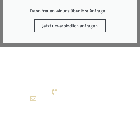
Dann freuen wir uns über Ihre Anfrage ....
Jetzt unverbindlich anfragen
Umzugstransporte und Gebäudereinigung Okos
Marienstr. 20a
33415 Verl
017636351651
info@umzug-gebaeudereinigung.de
Empfehlen Sie uns weiter